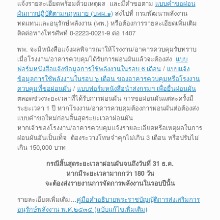
แจ้งรายละเอียดพร้อมด้วยเหตุผล และมีคำขอตาม
แบบคำขอผ่อน
ผันการปฏิบัติตามกฎหมาย (บพผ.๑)
ส่งไปที่ กรมพัฒนาพลังงาน
ทดแทนและอนุรักษ์พลังงาน (พพ.) หรือต้องการรายละเอียดเพิ่มเติม
ติดต่อทางโทรศัพท์ 0-2223-0021-9 ต่อ 1407
พพ. จะมีหนังสือแจ้งผลพิจารณาให้โรงงาน/อาคารควบคุมรับทราบ
เมื่อโรงงาน/อาคารควบคุมได้รับการผ่อนผันแล้วจะต้องส่ง
แบบ
ฟอร์มหนังสือแจ้งข้อมูลการใช้พลังงานในรอบ 6 เดือน
/
แบบแจ้ง
ข้อมูลการใช้พลังงานในรอบ ๖ เดือน ของอาคารควบคุมหรือโรงงาน
ควบคุมที่ขอผ่อนผัน
/
แบบฟอร์มหนังสือนำส่งกรมฯ เพื่อยื่นผ่อนผัน
ตลอดช่วงระยะเวลาที่ได้รับการผ่อนผัน การขอผ่อนผันแต่ละครั้งมี
ระยะเวลา 1 ปี หากโรงงาน/อาคารควบคุมต้องการผ่อนผันต่อต้องส่ง
แบบคำขอใหม่ก่อนสิ้นสุดระยะเวลาผ่อนผัน
หากเจ้าของโรงงาน/อาคารควบคุมแจ้งรายละเอียดหรือเหตุผลในการ
ผ่อนผันอันเป็นเท็จ ต้องระวางโทษจำคุกไม่เกิน 3 เดือน หรือปรับไม่
เกิน 150,000 บาท
กรณีสิ้นสุดระยะเวลาผ่อนผันจนถึงวันที่ 31 ธ.ค.
หากมีระยะเวลามากกว่า 180 วัน
จะต้องส่งรายงานการจัดการพลังงานในรอบปีนั้น
รายละเอียดเพิ่มเติม…
คู่มือคำอธิบายพระราชบัญญัติการส่งเสริมการ
อนุรักษ์พลังงาน พ.ศ.๒๕๓๕ (ฉบับแก้ไขเพิ่มเติม)